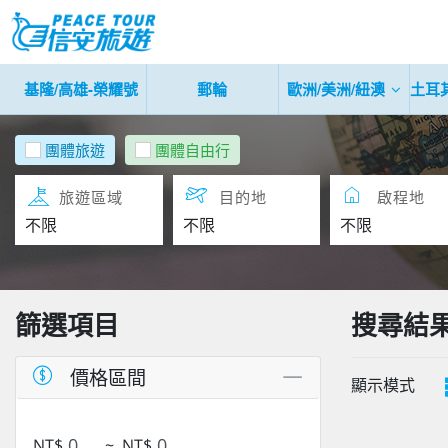
基隆/高雄-榮耀號
郵輪
歐洲/美洲/紐澳
土耳
團體旅遊
團體自由行
旅遊區域
目的地
啟程地
篩選項目
搜尋結
價格區間
顯示模式
NT$
~
NT$