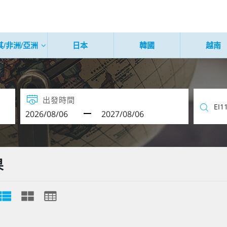
其/非洲/亞洲
日本
韓國
越南
出發時間
果