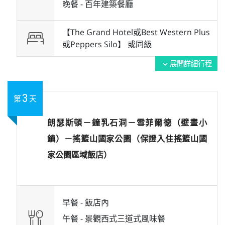
晚餐 -
百年建築餐廳
【The Grand Hotel或Best Western Plus
或Peppers Silo】 或
同級
展開詳細行程
expand_more
3
第
天
朗瑟斯頓－鐘乳石洞－雪菲爾德（壁畫小
鎮）－搖籃山國家公園（保證入住搖籃山國
家公園區域飯店）
早餐 -
飯店內
午餐 -
景觀西式三道式風味餐