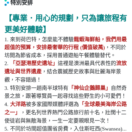
特別安排
【專業．用心的
規劃，只為讓旅程有
更美好體驗】
1. 來到荷巴特，怎麼能不體驗
龍蝦海鮮船，
我們用最
超值的預算，安排最奢華的行程 (價值破萬)
，不同於
坊間為節省成本，採用普通遊船午餐體驗替代。
2.
「亞瑟港歷史遺址」
這裡是澳洲最具代表性的
流放
遺址與世界遺產
，結合震撼歷史故事與壯麗海岸景
觀，不容錯過
！
3. 特別安排一趟南半球特有
「神仙企鵝歸巢」
自然奇
景之旅，跟著導覽員一起尋找這些野生的小可愛們！
4.
大洋路
被多家國際媒體評選為
「全球最美海岸公路
之一」
，更名列世界熱門公路旅行前十名，壯闊十二
使徒岩與無敵海景，一生一定要親眼見一次！
5. 不同於坊間超值團省房費，入住斯旺西(Swansea)...