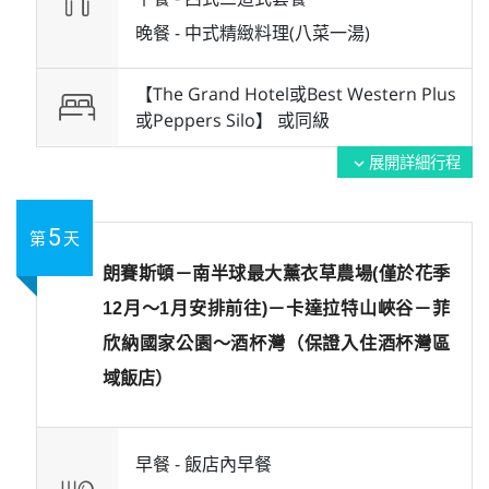
晚餐 -
中式精緻料理(八菜一湯)
【The Grand Hotel或Best Western Plus
或Peppers Silo】 或
同級
展開詳細行程
expand_more
5
第
天
朗賽斯頓－南半球最大薰衣草農場(僅於花季
12月～1月安排前往)－卡達拉特山峽谷－菲
欣納國家公園～酒杯灣（保證入住酒杯灣區
域飯店）
早餐 -
飯店內早餐