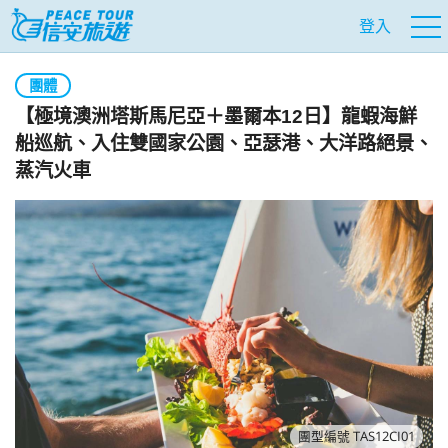
登入
團體
【極境澳洲塔斯馬尼亞＋墨爾本12日】龍蝦海鮮
船巡航、入住雙國家公園、亞瑟港、大洋路絕景、
蒸汽火車
團型編號 TAS12CI01