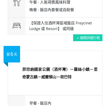
午餐 -
人氣得獎風味料理
晚餐 -
飯店內套餐或自助餐
【保證入住酒杯灣區域飯店 Freycinet
Lodge 或 Resort】 或
同級
展開詳細行程
expand_more
6
第
天
菲欣納國家公園（酒杯灣）－蘿絲小鎮－里
奇蒙古鎮－威靈頓山－荷巴特
早餐 -
飯店內