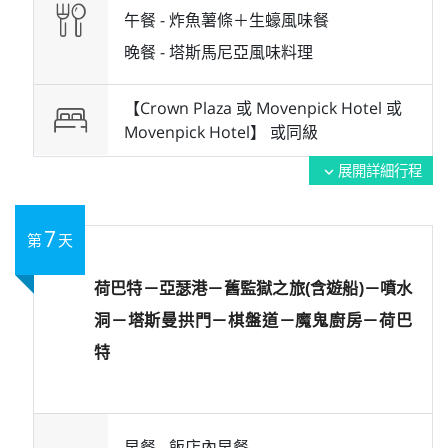
午餐 -
炸魚薯條＋生蠔風味餐
晚餐 -
塔斯馬尼亞風味料理
【Crown Plaza 或 Movenpick Hotel 或
Movenpick Hotel】 或
同級
展開詳細行程
expand_more
7
第
天
荷巴特－亞瑟港－舊監獄之旅(含遊船)－噴水
洞－塔斯曼拱門－棋盤道－魔鬼廚房－荷巴
特
早餐 -
飯店內早餐