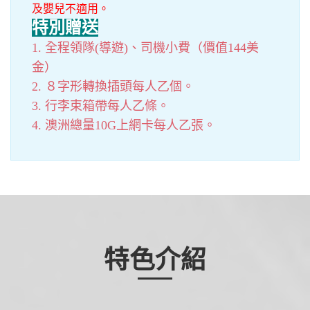
及嬰兒不適用。
特別贈送
1. 全程領隊(導遊)、司機小費（價值144美
金）
2. ８字形轉換插頭每人乙個。
3. 行李束箱帶每人乙條。
4. 澳洲總量10G上網卡每人乙張。
特色介紹