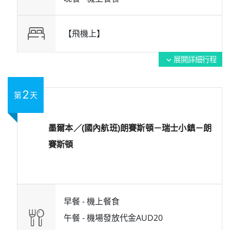
【飛機上】
展開詳細行程
expand_more
2
第
天
墨爾本／(國內航班)朗賽斯頓－瑞士小鎮－朗
賽斯頓
早餐 -
機上餐食
午餐 -
機場發放代金AUD20