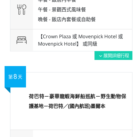
午餐 -
景觀西式風味餐
晚餐 -
飯店內套餐或自助餐
【Crown Plaza 或 Movenpick Hotel 或
Movenpick Hotel】 或
同級
展開詳細行程
expand_more
8
第
天
荷巴特－豪華龍蝦海鮮船巡航－野生動物保
護基地－荷巴特／(國內航班)墨爾本