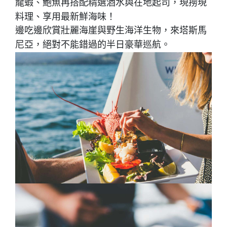
龍蝦、鮑魚再搭配精選酒水與在地起司
，現撈現
料理、享用最新鮮海味！
邊吃邊欣賞壯麗海崖與野生海洋生物，來塔斯馬
尼亞，絕對不能錯過的半日豪華巡航。