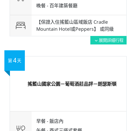
晚餐 -
百年建築餐廳
【保證入住搖籃山區域飯店 Cradle
Mountain Hotel或Peppers】 或
同級
展開詳細行程
expand_more
4
第
天
搖籃山國家公園－葡萄酒莊品評－朗瑟斯頓
早餐 -
飯店內
午餐 -
西式三道式套餐