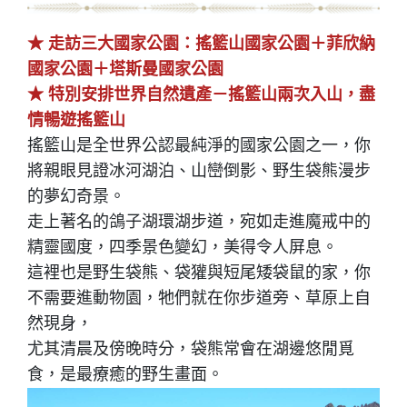
★ 走訪三大國家公園：搖籃山國家公園＋菲欣納
國家公園＋塔斯曼國家公園
★ 特別安排世界自然遺產－搖籃山兩次入山，盡
情暢遊搖籃山
搖籃山是全世界公認最純淨的國家公園之一，你
將親眼見證冰河湖泊、山巒倒影、野生袋熊漫步
的夢幻奇景。
走上著名的鴿子湖環湖步道，宛如走進魔戒中的
精靈國度，四季景色變幻，美得令人屏息。
這裡也是野生袋熊、袋獾與短尾矮袋鼠的家，你
不需要進動物園，牠們就在你步道旁、草原上自
然現身，
尤其清晨及傍晚時分，袋熊常會在湖邊悠閒覓
食，是最療癒的野生畫面。