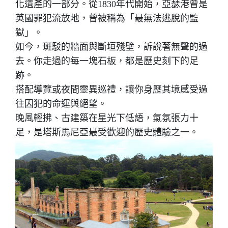
化遺產的一部分。從1830年代開始，亞瑟港曾是
英國罪犯流放地，曾被稱為「最無法逃脫的監
獄」。
如今，斑駁的牆面與斷垣殘壁，訴說著無聲的過
去。你走過的每一塊石板，都是歷史刻下的足
跡。
搭配導覽或夜間靈異巡禮，讓你身歷其境感受過
往囚犯的命運與絕望。
晚風輕拂、古建築在星光下低語，氣氛張力十
足，是塔斯馬尼亞最受歡迎的歷史體驗之一。