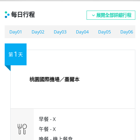
每日行程
展開全部詳細行程
expand_more
Day01
Day02
Day03
Day04
Day05
Day06
1
第
天
桃園國際機場／墨爾本
早餐 -
X
午餐 -
X
晚餐 -
機上餐食