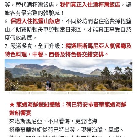
等，替代酒杯灣飯店，
我們真正入住酒杯灣飯店
，讓
旅客有最完整的體驗感！
6.
保證入住搖籃山飯店
，不同於坊間省住宿費採搖籃
山／朗賽斯頓舟車勞頓當日來回，才能真正享受自然
度假放鬆感。
7. 嚴選餐食，全面升級：
精選塔斯馬尼亞人氣餐廳及
特色料理，中餐、西餐及特色餐交錯安排。
★ 龍蝦海鮮遊船體驗：荷巴特安排豪華龍蝦海鮮
遊船饗宴
來塔斯馬尼亞，不只看海，更要吃海！
搭乘豪華遊艇從荷巴特出發，現撈海膽、風螺、