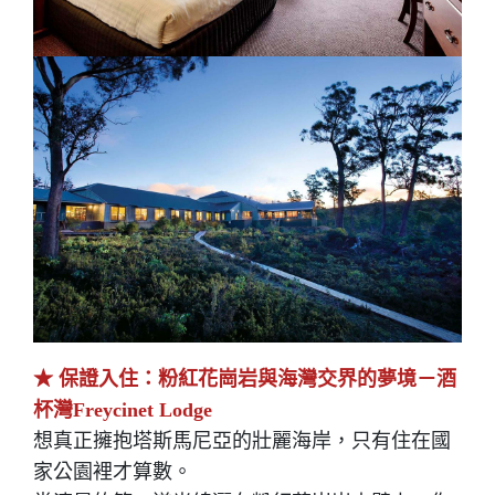
★ 保證入住：粉紅花崗岩與海灣交界的夢境－酒
杯灣Freycinet Lodge
想真正擁抱塔斯馬尼亞的壯麗海岸，只有住在國
家公園裡才算數。