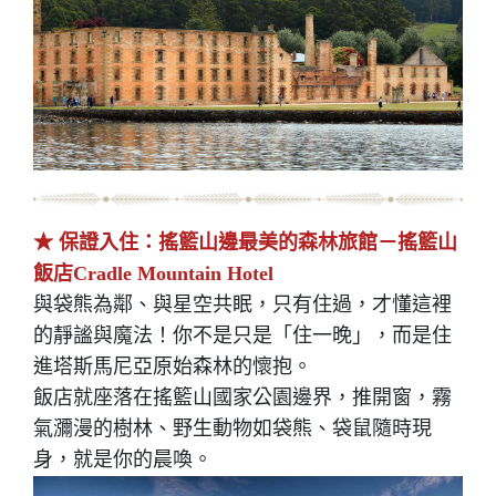
★ 保證入住：搖籃山邊最美的森林旅館－搖籃山
飯店Cradle Mountain Hotel
與袋熊為鄰、與星空共眠，只有住過，才懂這裡
的靜謐與魔法！你不是只是「住一晚」，而是住
進塔斯馬尼亞原始森林的懷抱。
飯店就座落在搖籃山國家公園邊界，推開窗，霧
氣瀰漫的樹林、野生動物如袋熊、袋鼠隨時現
身，就是你的晨喚。