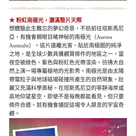
★ 粉紅南極光，灑滿整片天際
想體驗此生難忘的夢幻奇景，不妨前往
塔斯馬尼
亞
，有機會親眼目睹神秘的南極光（Aurora
Australis）。這片遠離光害、貼近南極圈的純淨
之地，是全球少數具備觀賞條件的地區之一。當
夜空被綠色、紫色與粉紅色光帶渲染，彷彿大自
然上演一場專屬極地的光影秀。南極光是由太陽
帶電粒子與地球磁場碰撞所產生的自然現象，壯
麗又充滿科學奧秘。在塔斯馬尼亞的寧靜海岸或
高地仰望星空，即使不是每晚都能看見，但只要
條件合適，就有機會捕捉這場令人屏息的宇宙奇
觀。