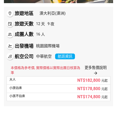
旅遊地區
room
澳大利亞(澳洲)
旅遊天數
天
夜
event
12
9
成團人數
人
people
16
出發機場
flight_takeoff
桃園國際機場
航空公司
airlines
中華航空
航班資訊
更多售價說明
本價格為參考價, 實際價格以實際出團日核算為
準
arrow_forward
NT$182,800
元起
NT$178,800
元起
NT$174,800
元起