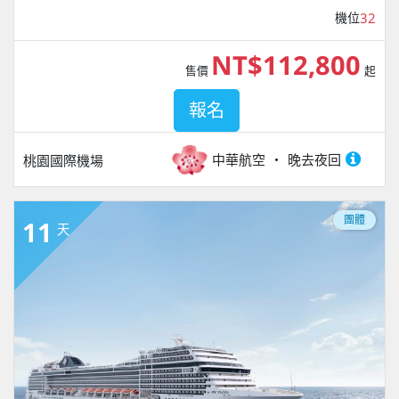
機位
32
NT$112,800
售價
起
報名
中華航空
晚去夜回
桃園國際機場
團體
11
天