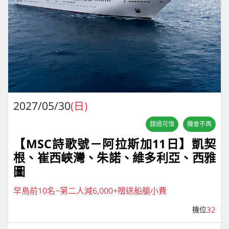
2027/05/30
(日)
錯過可惜
機會不再
【MSC詩歌號－阿拉斯加11日】凱契
根、崔西峽灣、朱諾、維多利亞、西雅
圖
早鳥前10名~第二人減6,000+贈送船艙小費
機位
32