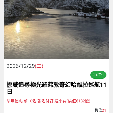
2026/12/29
(二)
錯過可惜
挪威追尋極光羅弗敦奇幻哈維拉巡航11
日
早鳥優惠 前10名 報名付訂 送小費(價值€132歐)
機位
21