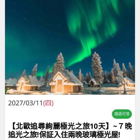
2027/03/11
(四)
錯過可惜
【北歐追尋絢麗極光之旅10天】~７晚
追光之旅!保証入住兩晚玻璃極光屋!