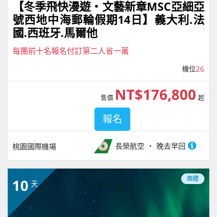
【冬季飛快漫遊・文藝新章MSC亞細亞
號西地中海郵輪假期14日】義大利.法
國.西班牙.馬爾他
每團前十名報名付訂第二人省一萬
機位
26
NT$176,800
售價
起
報名
長榮航空
晚去早回
桃園國際機場
團體
10
天