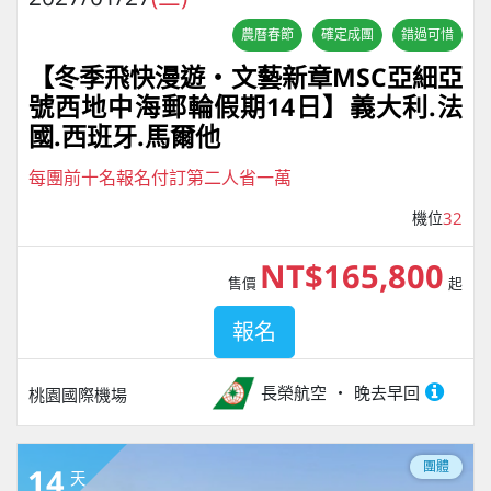
農曆春節
確定成團
錯過可惜
【冬季飛快漫遊・文藝新章MSC亞細亞
號西地中海郵輪假期14日】義大利.法
國.西班牙.馬爾他
每團前十名報名付訂第二人省一萬
機位
32
NT$165,800
售價
起
報名
長榮航空
晚去早回
桃園國際機場
團體
14
天