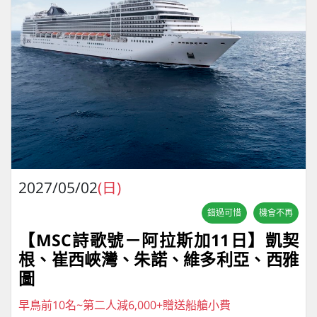
2027/05/02
(日)
錯過可惜
機會不再
【MSC詩歌號－阿拉斯加11日】凱契
根、崔西峽灣、朱諾、維多利亞、西雅
圖
早鳥前10名~第二人減6,000+贈送船艙小費