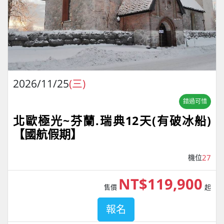
2026/11/25
(三)
錯過可惜
北歐極光~芬蘭.瑞典12天(有破冰船)
【國航假期】
機位
27
NT$119,900
售價
起
報名