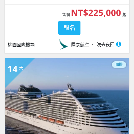
NT$225,000
售價
起
報名
國泰航空
晚去夜回
桃園國際機場
團體
14
天