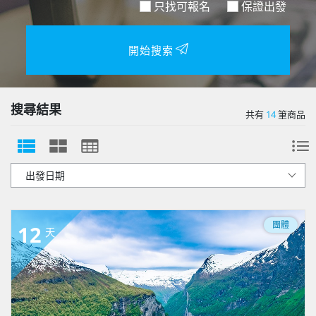
只找可報名
保證出發
開始搜索
搜尋結果
共有
14
筆商品
團體
12
天