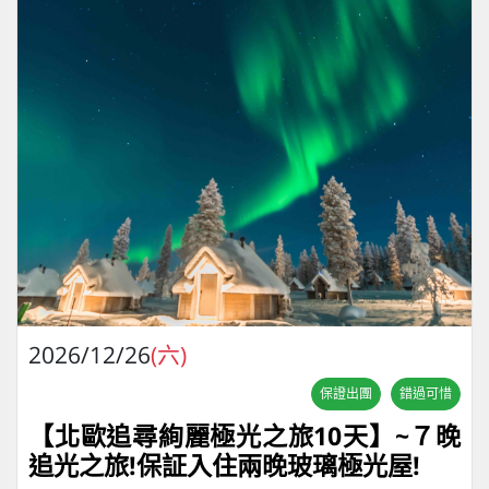
2026/12/26
(六)
保證出團
錯過可惜
【北歐追尋絢麗極光之旅10天】~７晚
追光之旅!保証入住兩晚玻璃極光屋!