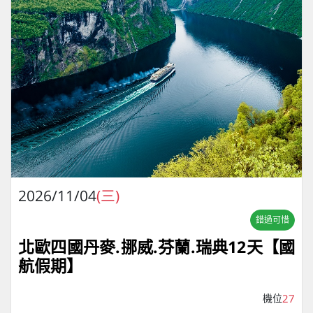
2026/11/04
(三)
錯過可惜
北歐四國丹麥.挪威.芬蘭.瑞典12天【國
航假期】
機位
27