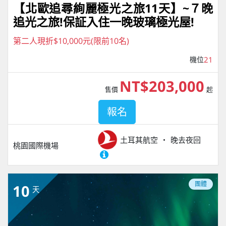
【北歐追尋絢麗極光之旅11天】~７晚
追光之旅!保証入住一晚玻璃極光屋!
第二人現折$10,000元(限前10名)
機位
21
NT$203,000
售價
起
報名
土耳其航空
晚去夜回
桃園國際機場
團體
10
天