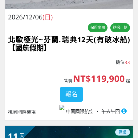
2026/12/06
(日)
保證出團
錯過可惜
北歐極光~芬蘭.瑞典12天(有破冰船)
【國航假期】
機位
33
NT$119,900
售價
起
報名
中國國際航空
午去午回
桃園國際機場
團體
11
天