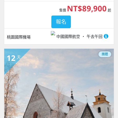
NT$89,900
售價
起
報名
中國國際航空
午去午回
桃園國際機場
團體
12
天