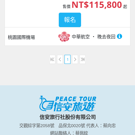
NT$115,800
售價
起
報名
中華航空
晚去夜回
桃園國際機場
1
信安旅行社股份有限公司
交觀綜字第2058號
品保北0020號
代表人：蔡向忠
網站聯絡人：蔡佩紋