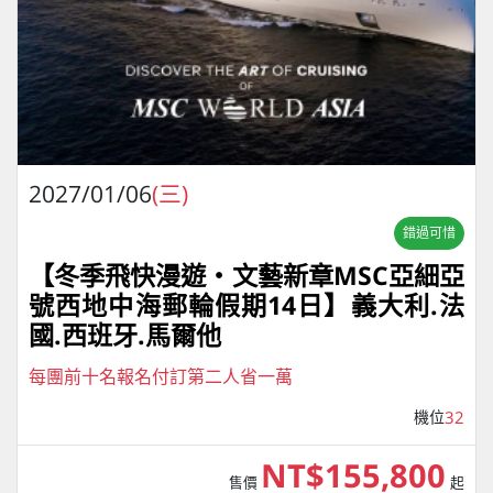
2027/01/06
(三)
錯過可惜
【冬季飛快漫遊・文藝新章MSC亞細亞
號西地中海郵輪假期14日】義大利.法
國.西班牙.馬爾他
每團前十名報名付訂第二人省一萬
機位
32
NT$155,800
售價
起