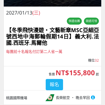
2027/01/13
(三)
保證出團
錯過可惜
【冬季飛快漫遊・文藝新章MSC亞細亞
號西地中海郵輪假期14日】義大利.法
國.西班牙.馬爾他
每團前十名報名付訂第二人省一萬
機位
32
NT$155,800
售價
起
報名
長榮航空
晚去早回
桃園國際機場