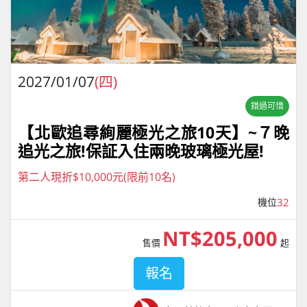
2027/01/07
(四)
錯過可惜
【北歐追尋絢麗極光之旅10天】~７晚
追光之旅!保証入住兩晚玻璃極光屋!
第二人現折$10,000元(限前10名)
機位
32
NT$205,000
售價
起
報名