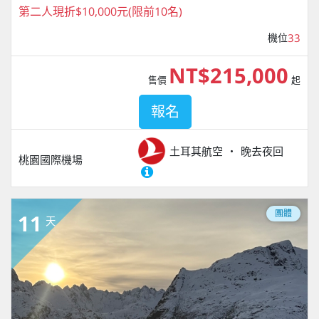
第二人現折$10,000元(限前10名)
機位
33
NT$215,000
售價
起
報名
土耳其航空
晚去夜回
桃園國際機場
團體
11
天