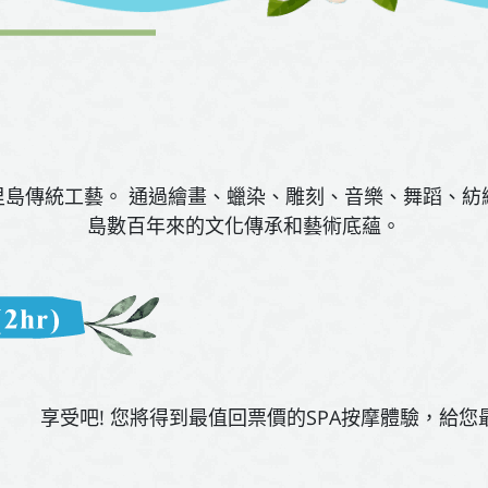
里島傳統工藝。 通過繪畫、蠟染、雕刻、音樂、舞蹈、紡
島數百年來的文化傳承和藝術底蘊。
享受吧! 您將得到最值回票價的SPA按摩體驗，給