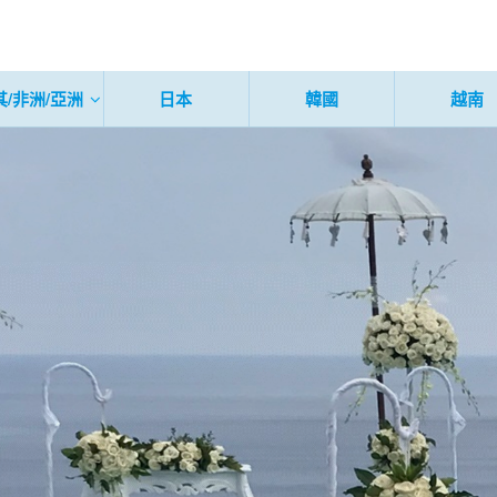
其/非洲/亞洲
日本
韓國
越南