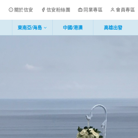
關於信安
信安粉絲團
同業專區
會員專區
東南亞/海島
中國/港澳
高雄出發