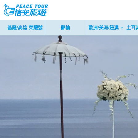
基隆/高雄-榮耀號
郵輪
歐洲/美洲/紐澳
土耳