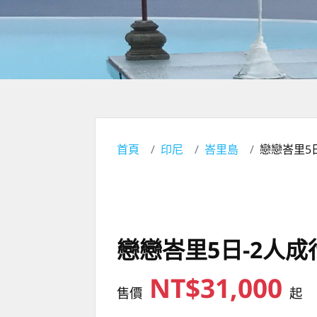
首頁
印尼
峇里島
戀戀峇里5
戀戀峇里5日-2人成
NT$31,000
售價
起