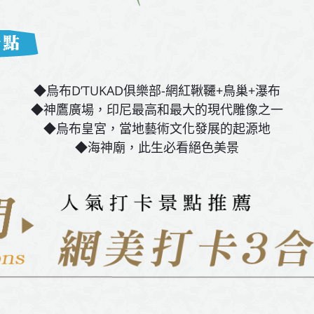
◆烏布D’TUKAD俱樂部-網紅鞦韆+鳥巢+瀑布
◆神鷹廣場，印尼最高和最大的現代雕像之一
◆烏布皇宮，當地藝術文化發展的起源地
◆海神廟，此生必看絕色美景