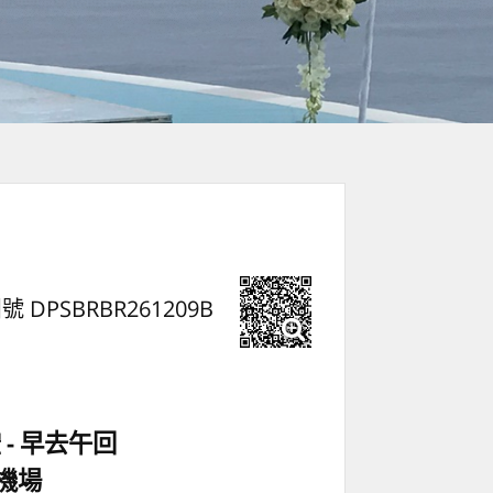
號 DPSBRBR261209B
空
早去午回
機場