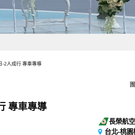
日-2人成行 專車專導
團
行 專車專導
長榮航
台北-桃園