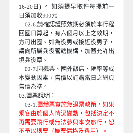
16-20日) 。 如須提早取件每提前一
日須加收900元
02-6.請確認護照效期必須於本行程
回國日算起，有六個月以上之效期，
方可出國。如為役男或接近役男子，
請向所屬兵役管轄機構，加蓋允許出
境兵役章。
02-7.因機票、國外飯店、匯率等成
本變動因素，售價以訂購當日之網頁
售價為準。
03.團票說明：
03-1.
團體票實施無退票政策，如果
乘客由於個人情況變動，包括決定不
再需要飛行或無法參與本次旅行，恕
不予以退票（機票價格及費用）。