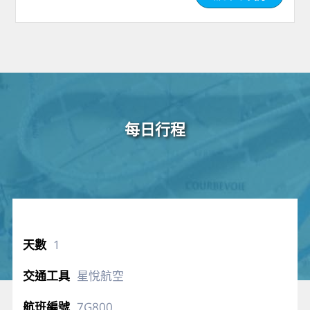
每日行程
1
星悅航空
7G800