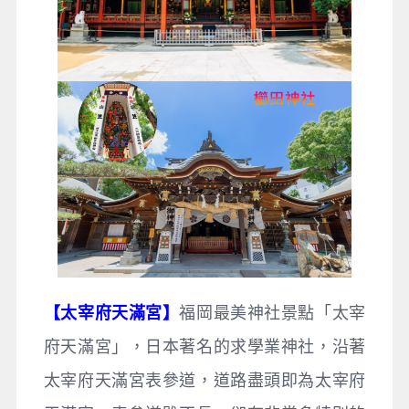
【太宰府天滿宮】
福岡最美神社景點「太宰
府天滿宮」，日本著名的求學業神社，沿著
太宰府天滿宮表參道，道路盡頭即為太宰府