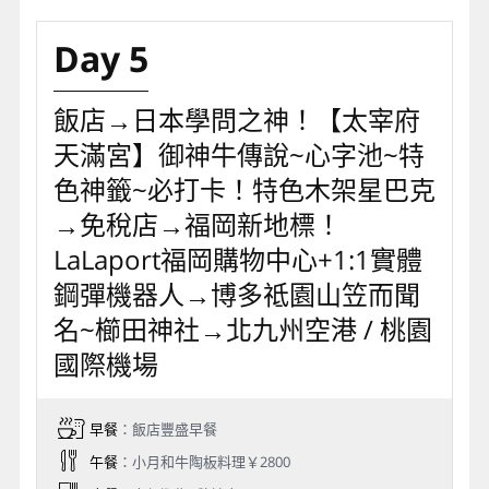
Day 5
飯店→日本學問之神！【太宰府
天滿宮】御神牛傳說~心字池~特
色神籤~必打卡！特色木架星巴克
→免稅店→福岡新地標！
LaLaport福岡購物中心+1:1實體
鋼彈機器人→博多祗園山笠而聞
名~櫛田神社→北九州空港 / 桃園
國際機場
早餐
：飯店豐盛早餐
午餐
：小月和牛陶板料理￥2800