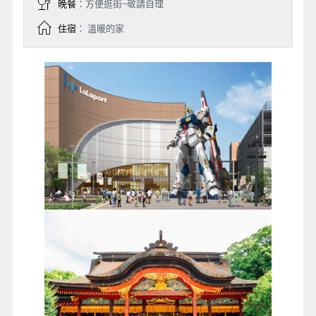
晚餐
：方便逛街~敬請自理
住宿
： 溫暖的家