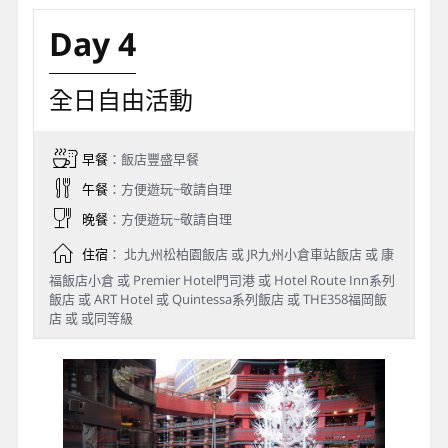
Day 4
全日自由活動
早餐
：飯店豐盛早餐
午餐
：方便遊玩~敬請自理
晚餐
：方便遊玩~敬請自理
住宿
： 北九州松柏園飯店 或 JR九州小倉車站飯店 或 康
福飯店小倉 或 Premier Hotel門司港 或 Hotel Route Inn系列
飯店 或 ART Hotel 或 Quintessa系列飯店 或 THE358福岡飯
店 或 或同等級