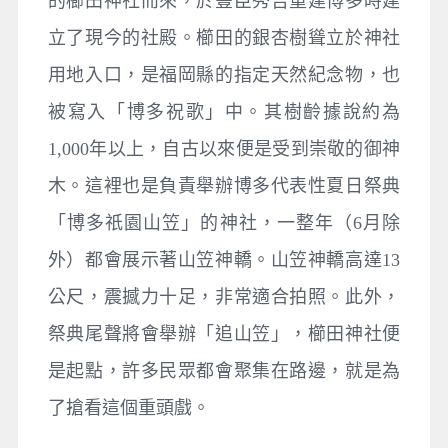
的櫛田神社而來，於豐臣秀吉重建博多時建
立了現今的社殿。櫛田的銀杏樹聳立於神社
用地入口，是福岡縣的指定天然紀念物，也
被寫入「博多祝歌」中。其樹齡據說約為
1,000年以上，自古以來便是受到崇敬的御神
木。這裡也是負責舉辦博多代表性夏日祭典
「博多祇園山笠」的神社，一整年（6月除
外）都會展示著山笠神轎。山笠神轎高達13
公尺，震撼力十足，非常適合拍照。此外，
祭典尾聲將會舉辦「追山笠」，櫛田神社便
是起點，許多民眾都會聚集在路邊，就是為
了搶看這個重頭戲。