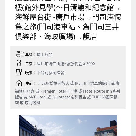
樓(館外見學)～日清議和紀念館→
海鮮屋台街~唐戶市場→門司港懷
舊之旅(門司港車站、舊門司三井
俱樂部、海峽廣場)→飯店
早餐
：機上飲品
午餐
：唐戶市場自由選~發放代金￥2000
晚餐
：下關河豚風味餐
住宿
： 北九州松柏園飯店 或 JR九州小倉車站飯店 或 康
福飯店小倉 或 Premier Hotel門司港 或 Hotel Route Inn系列
飯店 或 ART Hotel 或 Quintessa系列飯店 或 THE358福岡飯
店 或 或同等級