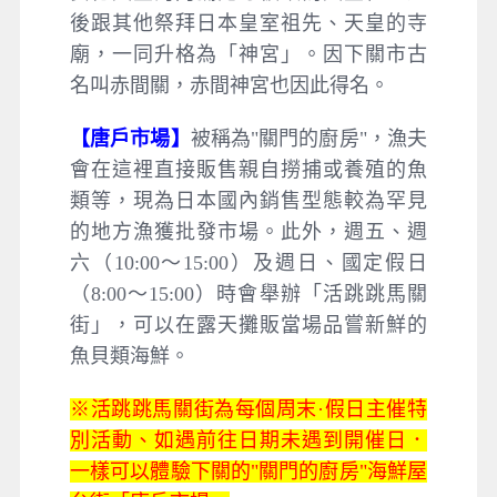
後跟其他祭拜日本皇室祖先、天皇的寺
廟，一同升格為「神宮」。因下關市古
名叫赤間關，赤間神宮也因此得名。
【唐戶市場】
被稱為"關門的廚房"，漁夫
會在這裡直接販售親自撈捕或養殖的魚
類等，現為日本國內銷售型態較為罕見
的地方漁獲批發市場。此外，週五、週
六（10:00～15:00）及週日、國定假日
（8:00～15:00）時會舉辦「活跳跳馬關
街」，可以在露天攤販當場品嘗新鮮的
魚貝類海鮮。
※活跳跳馬關街為每個周末·假日主催特
別活動、如遇前往日期未遇到開催日．
一樣可以體驗下關的"關門的廚房"海鮮屋