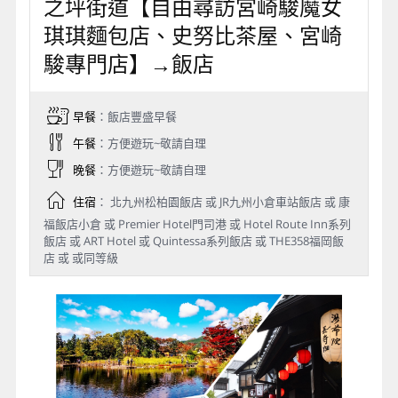
之坪街道【自由尋訪宮崎駿魔女
琪琪麵包店、史努比茶屋、宮崎
駿專門店】→飯店
早餐
：飯店豐盛早餐
午餐
：方便遊玩~敬請自理
晚餐
：方便遊玩~敬請自理
住宿
： 北九州松柏園飯店 或 JR九州小倉車站飯店 或 康
福飯店小倉 或 Premier Hotel門司港 或 Hotel Route Inn系列
飯店 或 ART Hotel 或 Quintessa系列飯店 或 THE358福岡飯
店 或 或同等級