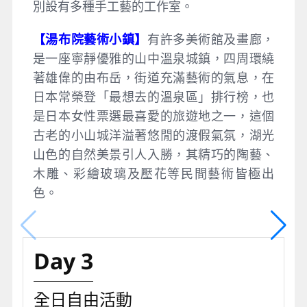
別設有多種手工藝的工作室。
【湯布院藝術小鎮】
有許多美術館及畫廊，
是一座寧靜優雅的山中溫泉城鎮，四周環繞
著雄偉的由布岳，街道充滿藝術的氣息，在
日本常榮登「最想去的溫泉區」排行榜，也
是日本女性票選最喜愛的旅遊地之一，這個
古老的小山城洋溢著悠閒的渡假氣氛，湖光
山色的自然美景引人入勝，其精巧的陶藝、
木雕、彩繪玻璃及壓花等民間藝術皆極出
色。
Day 3
全日自由活動