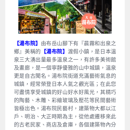
【湯布院】
由布岳山腳下有『晨霧和出泉之
鄉』美稱的
【湯布院】
渡假小鎮，是日本溫
泉三大湧出量最多溫泉之一，有許多美術館
及畫廊，是一個寧靜優雅的山中城鎮，溫泉
更是自古聞名。湯布院街道充滿藝術氣息的
城鎮，經常榮登日本人氣之觀光區；在此您
可盡情享受城鎮的好山好水好風光，其精巧
的陶藝、木雕、彩繪玻璃及壓花等民間藝術
皆極出色。湯布院民藝村，建築物大都以江
戶、明治、大正時期為主，從他處遷移來此
的古老民家、商店及倉庫，各個建築物內分