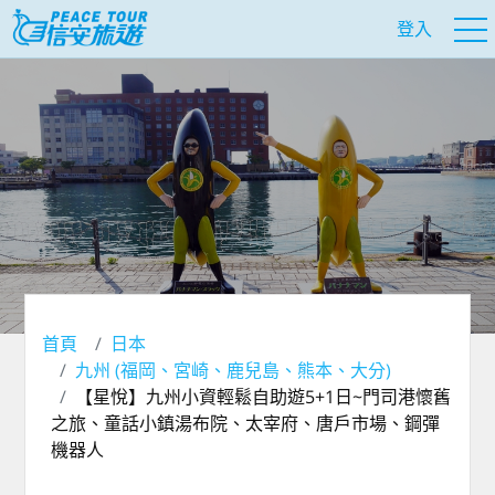
登入
首頁
日本
九州 (福岡、宮崎、鹿兒島、熊本、大分)
【星悅】九州小資輕鬆自助遊5+1日~門司港懷舊
之旅、童話小鎮湯布院、太宰府、唐戶市場、鋼彈
機器人