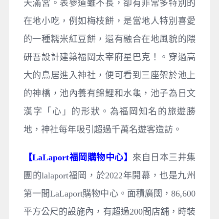
天滿宮。表參道雖不長，卻有非常多特別的
在地小吃，例如梅枝餅，是當地人特別喜愛
的一種糯米紅豆餅，還有融合在地風貌的隈
研吾設計建築福岡太宰府星巴克！。穿過高
大的鳥居進入神社，便可看到三座架於池上
的神橋，池內養有錦鯉和水龜，池子為日文
漢字「心」的形狀。為福岡知名的旅遊勝
地，神社每年吸引超過千萬名遊客造訪。
【LaLaport福岡購物中心】
來自日本三井集
團的lalaport福岡，於2022年開幕，也是九州
第一間LaLaport購物中心。面積廣闊，86,600
平方公尺的設施內，有超過200間店舖，時裝