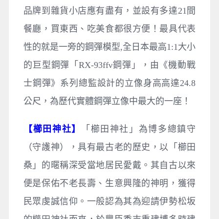
品牌到雜貨小店應有盡有，並設有多達21間
餐廳，買東西、吃美食都很方便！最具代表
性的就是一旁的鋼彈模型,全日本最高1:1大小
的巨型鋼彈「RX-93ffν鋼彈」，由《機動戰
士鋼彈》系列總監設計的立像身高高達24.8
公尺，為歷代實體鋼彈立像中最大的一座！
【櫛田神社】
「櫛田神社」為博多總鎮守
（守護神），具有最古老的歷史，以「櫛田
桑」的暱稱深受當地居民愛戴。其自古以來
便是保佑不老長壽、生意興隆的神明，獲得
民眾虔誠信仰。一般認為其為迎請伊勢松坂