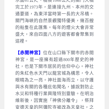
水面61公尺、橋長1068公尺的關門大橋
完工於1973年，是連接九州、本州的交
通要道，為東洋當時第一長的大吊橋。
關門海峽的自然景觀獨特優美，幾百艘
的船隻在此匯集。每年的煙火大會非常
盛大，來自四面八方的遊客都會聚集到
這裡。
【赤間神宮】
位在山口縣下關市的赤間
神宮，是一座擁有超過800年歷史的神
社，也是下關市居民的信仰中心。神社
的朱紅色水天門以龍宮城為構思，令人
眼睛為之一亮。神社面海而立，以守護
與水有關的各種庇佑聞名，據說對防止
水災和特種行業興隆特別靈驗。在明治
維新後，因實施「神佛分離令」，祭拜
安德天皇的阿彌陀寺被改為天皇社，之