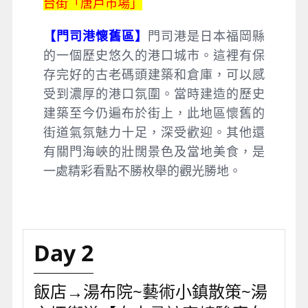
台街「唐戶市場」
【門司港懷舊區】
門司港是日本福岡縣
的一個歷史悠久的港口城市。這裡有保
存完好的古老碼頭建築和倉庫，可以感
受到濃厚的港口氛圍。當時建造的歷史
建築至今仍遍布於街上，此地區懷舊的
街道氣氛魅力十足，深受歡迎。其他還
有關門海峽的壯闊景色及當地美食，是
一處精彩看點不勝枚舉的觀光勝地。
Day 2
飯店→湯布院~藝術小鎮散策~湯