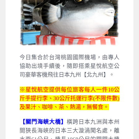
今日集合於台灣桃園國際機場，由專人
協助出境手續後，隨即搭乘星悅航空公
司豪華客機飛往日本九州【北九州】。
※星悅航空提供每位旅客每人一件10公
斤手提行李、30公斤托運行李(不限件數)
及果汁、咖啡、茶、熱湯，無餐食。
【關門海峽大橋】
橫跨日本九洲與本州
間狹長海峽的日本三大漩渦聞名處，離