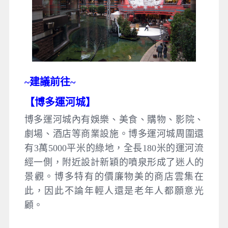
~建議
前往~
【
博多運河城
】
博多運河城內有娛樂、美食、購物、影院、
劇場、酒店等商業設施。博多運河城周圍還
有3萬5000平米的綠地，全長180米的運河流
經一側，附近設計新穎的噴泉形成了迷人的
景觀。博多特有的價廉物美的商店雲集在
此，因此不論年輕人還是老年人都願意光
顧。