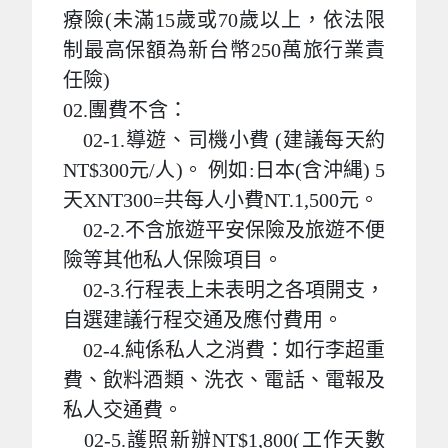
療險(未滿15歲或70歲以上，依法限
制最高保額為新台幣250萬旅行業責
任險)
02.團費不含：
02-1.導遊、司機小費 (建議每天約
NT$300元/人)。 例如:日本(含沖縄) 5
天XNT300=共每人小費NT.1,500元。
02-2.不含旅遊平安保險及旅遊不便
險等其他私人保險項目。
02-3.行程表上未表明之各項開支，
自選建議行程交通及應付費用。
02-4.純係私人之消費：如行李超重
費、飲料酒類、洗衣、電話、電報及
私人交通費。
02-5.護照新辦NT$1,800(工作天數