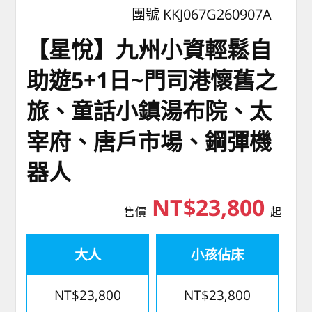
團號 KKJ067G260907A
【星悅】九州小資輕鬆自
助遊5+1日~門司港懷舊之
旅、童話小鎮湯布院、太
宰府、唐戶市場、鋼彈機
器人
NT$23,800
售價
起
大人
小孩佔床
NT$23,800
NT$23,800