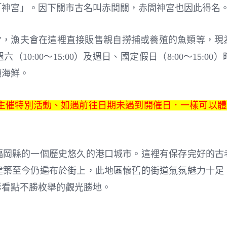
「神宮」。因下關市古名叫赤間關，赤間神宮也因此得名
房"，漁夫會在這裡直接販售親自撈捕或養殖的魚類等，
10:00～15:00）及週日、國定假日（8:00～15:
類海鮮。
主催特別活動、如遇前往日期未遇到開催日．一樣可以體
福岡縣的一個歷史悠久的港口城市。這裡有保存完好的古
建築至今仍遍布於街上，此地區懷舊的街道氣氛魅力十足
彩看點不勝枚舉的觀光勝地。