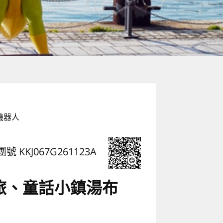
機器人
團號 KKJ067G261123A
旅、童話小鎮湯布