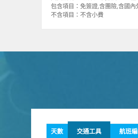
包含項目：免簽證,含團險,含國內
不含項目：不含小費
天數
交通工具
航班編