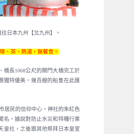
飛往日本九州【北九州】。
咖啡、茶、熱湯，無餐食。
橋長1068公尺的關門大橋完工於
景觀獨特優美，幾百艘的船隻在此匯
關市居民的信仰中心。神社的朱紅色
聞名，據說對防止水災和特種行業
天皇社，之後跟其他祭拜日本皇室