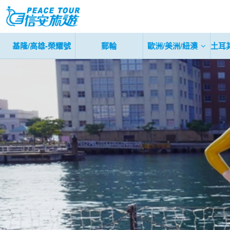
基隆/高雄-榮耀號
郵輪
歐洲/美洲/紐澳
土耳