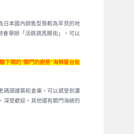
。
現為日本國內銷售型態較為罕見的地
00）時會舉辦「活跳跳馬關街」，可以
驗下關的"關門的廚房"海鮮屋台街
老碼頭建築和倉庫，可以感受到濃
，深受歡迎。其他還有關門海峽的