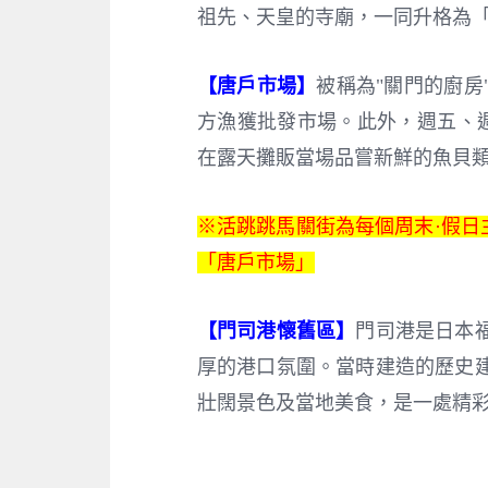
祖先、天皇的寺廟，一同升格為
【唐戶市場】
被稱為"關門的廚
方漁獲批發市場。此外，週五、週六（
在露天攤販當場品嘗新鮮的魚貝
※活跳跳馬關街為每個周末·假日
「唐戶市場」
【門司港懷舊區】
門司港是日本
厚的港口氛圍。當時建造的歷史
壯闊景色及當地美食，是一處精