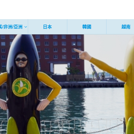
其/非洲/亞洲
日本
韓國
越南