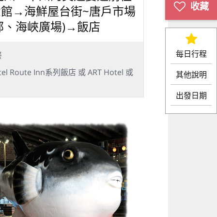
念館→海鮮屋台街~唐戶市場
部、海峽廣場)→飯店
每日行程
餐
oute Inn系列飯店 或 ART Hotel 或
其他說明
出發日期