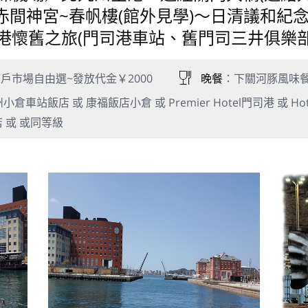
~赤間神宮~春帆樓(館外見學)～日清議和紀
港懷舊之旅(門司港車站、舊門司三井俱樂
戶市場自由選~發放代金￥2000
晚餐
：下關河豚風味
車站飯店 或 康福飯店小倉 或 Premier Hotel門司港 或 Hotel R
飯店 或 或同等級