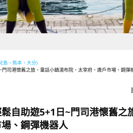
兒島、熊本、大分)
日~門司港懷舊之旅、童話小鎮湯布院、太宰府、唐戶市場、鋼彈
鬆自助遊5+1日~門司港懷舊之
市場、鋼彈機器人