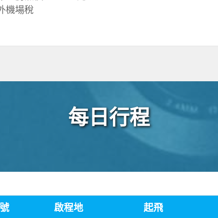
外機場稅
每日行程
號
啟程地
起飛