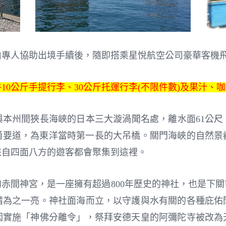
由專人協助出境手續後，隨即搭乘星悅航空公司豪華客機
10公斤手提行李、30公斤托運行李(不限件數)及果汁、
本州間狹長海峽的日本三大漩渦聞名處，離水面61公尺、
交通要道，為東洋當時第一長的大吊橋。關門海峽的自然
來自四面八方的遊客都會聚集到這裡。
赤間神宮，是一座擁有超過800年歷史的神社，也是下
睛為之一亮。神社面海而立，以守護與水有關的各種庇佑
因實施「神佛分離令」，祭拜安德天皇的阿彌陀寺被改為