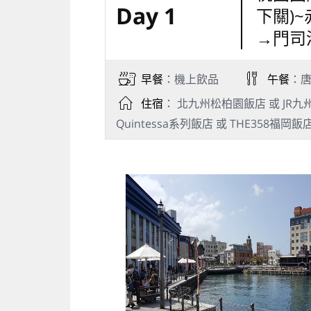
Day 1
下關)
→門司
早餐
：機上飲品
午餐
：唐
住宿
： 北九州松柏園飯店 或 JR九州小倉
Quintessa系列飯店 或 THE358福岡