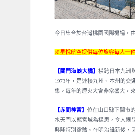
今日集合於台灣桃園國際機場，
※星悅航空提供每位旅客每人一件
【關門海峽大橋】
橫跨日本九洲與
1973年，是連接九州、本州的
集。每年的煙火大會非常盛大，
【赤間神宮】
位在山口縣下關市的
水天門以龍宮城為構思，令人眼
興隆特別靈驗。在明治維新後，