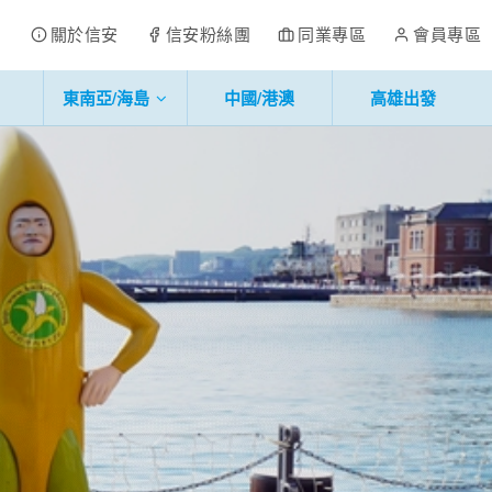
關於信安
信安粉絲團
同業專區
會員專區
東南亞/海島
中國/港澳
高雄出發