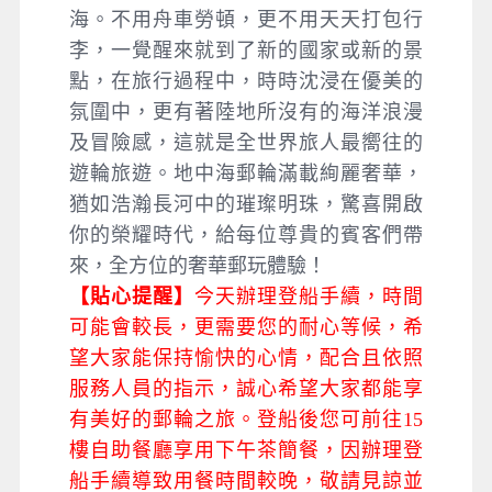
海。不用舟車勞頓，更不用天天打包行
李，一覺醒來就到了新的國家或新的景
點，在旅行過程中，時時沈浸在優美的
氛圍中，更有著陸地所沒有的海洋浪漫
及冒險感，這就是全世界旅人最嚮往的
遊輪旅遊。地中海郵輪滿載絢麗奢華，
猶如浩瀚長河中的璀璨明珠，驚喜開啟
你的榮耀時代，給每位尊貴的賓客們帶
來，全方位的奢華郵玩體驗！
【貼心提醒】
今天辦理登船手續，時間
可能會較長，更需要您的耐心等候，希
望大家能保持愉快的心情，配合且依照
服務人員的指示，誠心希望大家都能享
有美好的郵輪之旅。登船後您可前往15
樓自助餐廳享用下午茶簡餐，因辦理登
船手續導致用餐時間較晚，敬請見諒並