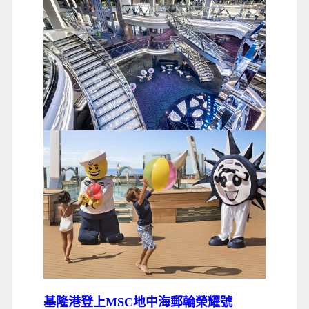
基隆港登上MSC地中海郵輪榮耀號