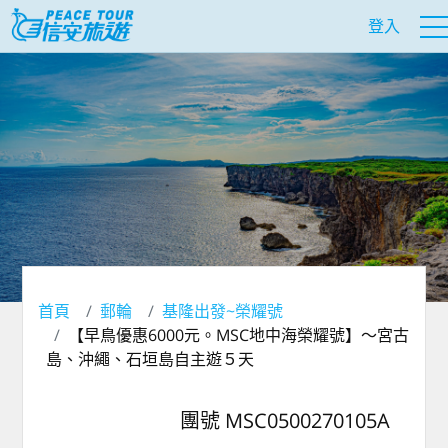
登入
首頁
郵輪
基隆出發~榮耀號
【早鳥優惠6000元。MSC地中海榮耀號】～宮古
島、沖繩、石垣島自主遊５天
團號 MSC0500270105A