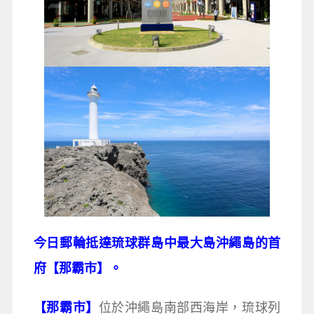
今日郵輪抵達琉球群島中最大島沖繩島的首
府【那霸市】。
【那霸市】
位於沖繩島南部西海岸，琉球列