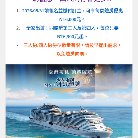
2026/08/31前報名並繳付訂金，可享每間艙房優惠
NT6,000元。
全家出遊：同艙房第三人及第四人，每位只要
NT6,900元起。
三人房/四人房房型數量有限，請及早提出需求，
以免艙房向隅。