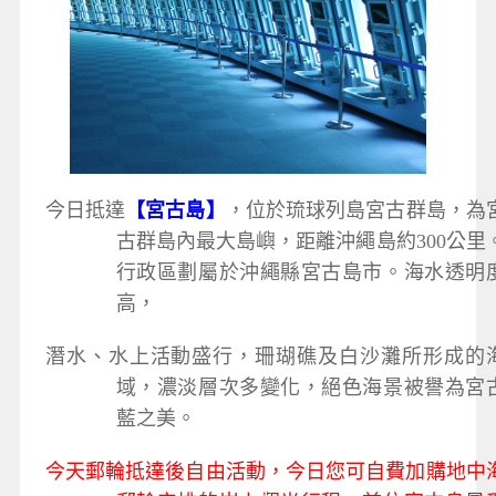
今日抵達
【宮古島】
，位於琉球列島宮古群島，為
古群島內最大島嶼，距離沖繩島約300公里
行政區劃屬於沖繩縣宮古島市。海水透明
高，
潛水、水上活動盛行，珊瑚礁及白沙灘所形成的
域，濃淡層次多變化，絕色海景被譽為宮
藍之美。
今天郵輪抵達後自由活動，今日您可自費加購地中