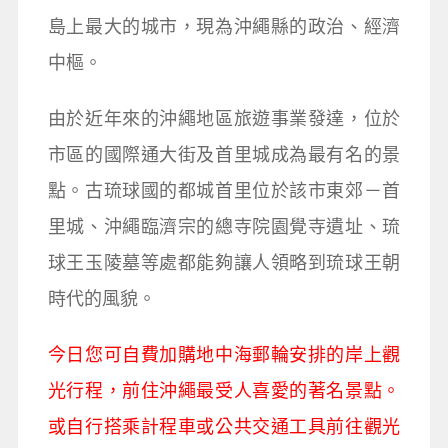
島上最大的城市，現為沖繩縣的政治、經濟
中樞。
由於近年來的沖繩地區旅遊事業發達，位於
市區的國際通大街及首里城成為最有名的景
點。古琉球國的都城首里位於該市東郊－首
里城、沖繩臨濟宗的總寺院園覺寺遺址、琉
球王玉陵墓等處都能夠讓人領略到琉球王朝
時代的風貌。
今日您可自費加購地中海郵輪安排的岸上觀
光行程，前住沖繩最受人喜愛的著名景點。
或自行搭乘計程車或公共交通工具前往觀光