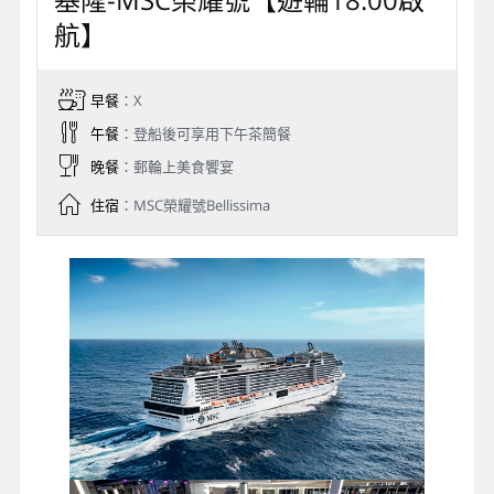
航】
早餐
：X
午餐
：登船後可享用下午茶簡餐
晚餐
：郵輪上美食饗宴
住宿
：MSC榮耀號Bellissima