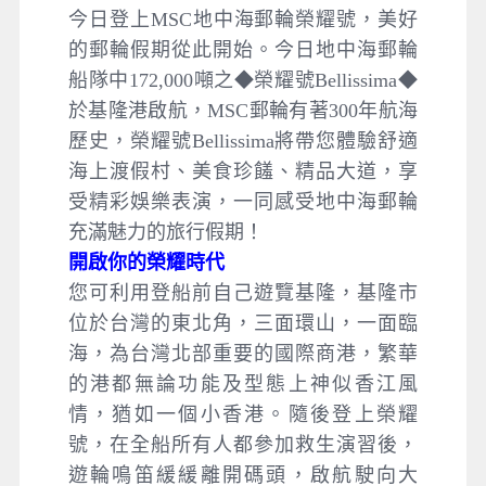
今日登上MSC地中海郵輪榮耀號，美好
的郵輪假期從此開始。今日地中海郵輪
船隊中172,000噸之◆榮耀號Bellissima◆
於基隆港啟航，MSC郵輪有著300年航海
歷史，榮耀號Bellissima將帶您體驗舒適
海上渡假村、美食珍饈、精品大道，享
受精彩娛樂表演，一同感受地中海郵輪
充滿魅力的旅行假期！
開啟你的榮耀時代
您可利用登船前自己遊覽基隆，基隆市
位於台灣的東北角，三面環山，一面臨
海，為台灣北部重要的國際商港，繁華
的港都無論功能及型態上神似香江風
情，猶如一個小香港。隨後登上榮耀
號，在全船所有人都參加救生演習後，
遊輪鳴笛緩緩離開碼頭，啟航駛向大