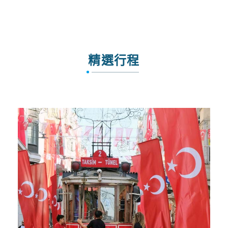
MH_漫遊馬來票價限時優惠
精選行程