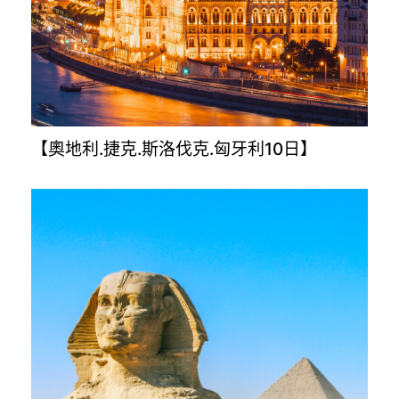
【金旅獎升級版－克.斯.波.蒙12日】