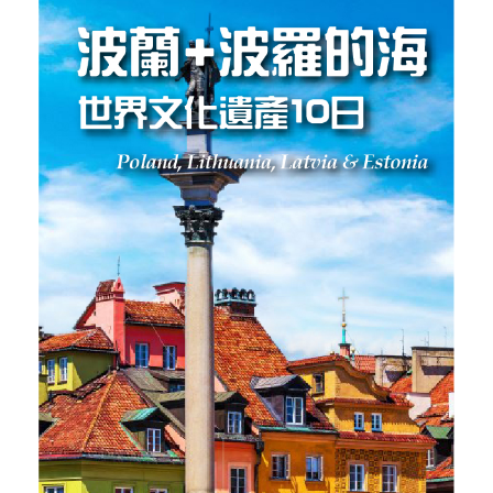
【北歐絢麗極光10日】