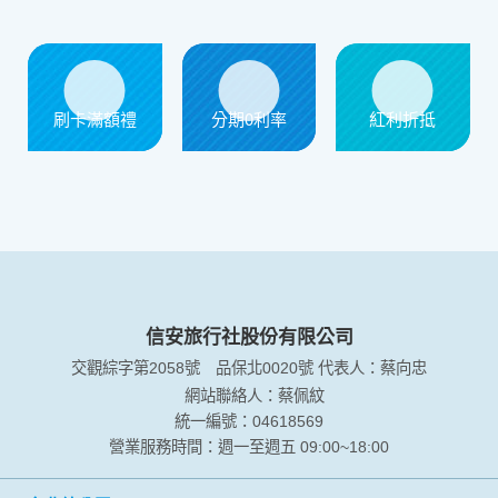
信用卡優惠
刷卡滿額禮
分期0利率
紅利折抵