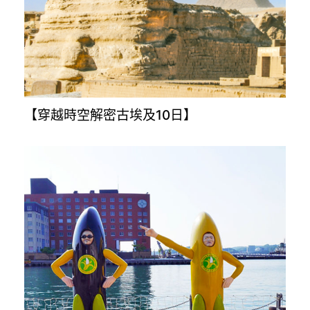
【奧地利.捷克.斯洛伐克.匈牙利10日】