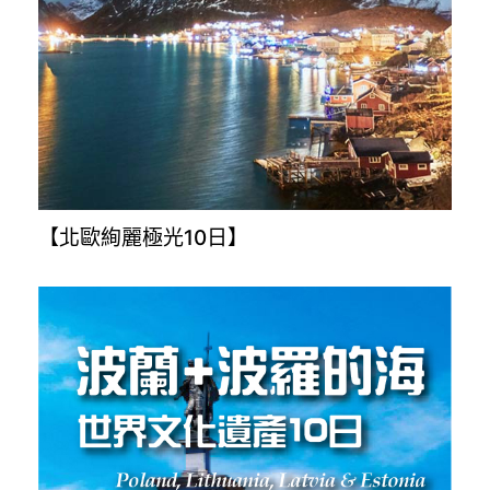
【北歐絢麗極光10日】