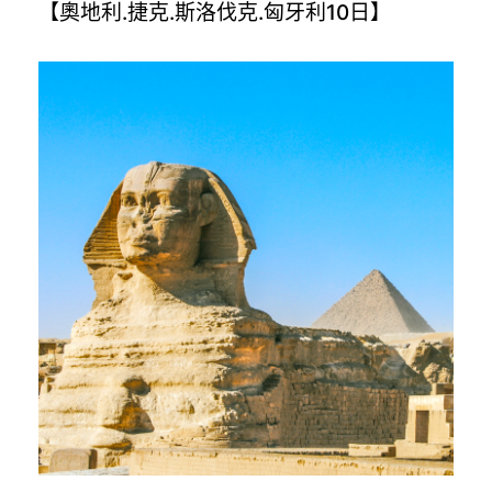
【奧地利.捷克.斯洛伐克.匈牙利10日】