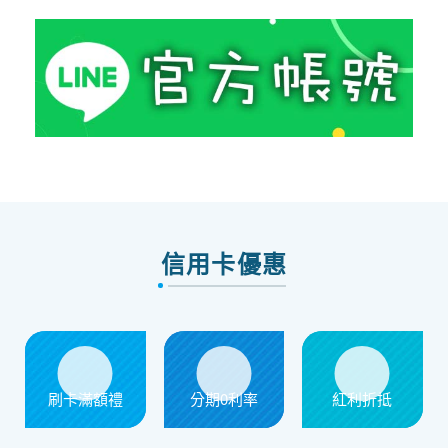
信用卡優惠
刷卡滿額禮
分期0利率
紅利折抵