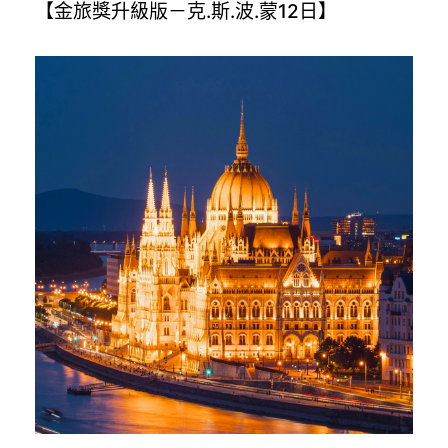
【金旅獎升級版－克.斯.波.蒙12日】