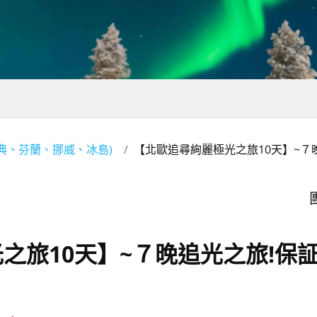
瑞典、芬蘭、挪威、冰島)
【北歐追尋絢麗極光之旅10天】~７
之旅10天】~７晚追光之旅!保