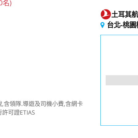
0名)
土耳其
起
台北-桃園
,含領隊.導遊及司機小費,含網卡
可證ETIAS