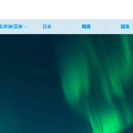
其/非洲/亞洲
日本
韓國
越南