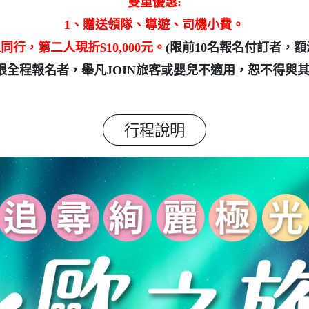
雙重優惠:
1、贈送領隊、導遊、司機小費。
同行，第二人現折$10,000元。
(限前10名報名付訂者，額
限全程報名者，舉凡JOIN旅客或嬰兒不適用，恕不得與其
行程說明