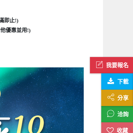
滿即止!)
他優惠並用!)
我要報名
下載
分享
洽詢