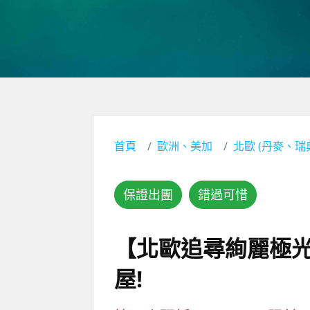
首頁
歐洲、美加
北歐 (丹麥、
保證出團
錯過可惜
【北歐追尋絢麗極光
屋!