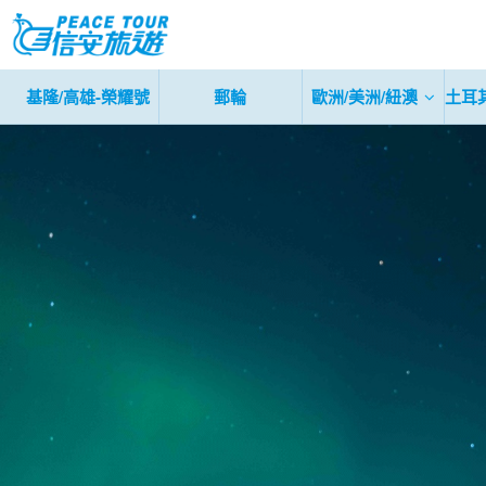
基隆/高雄-榮耀號
郵輪
歐洲/美洲/紐澳
土耳