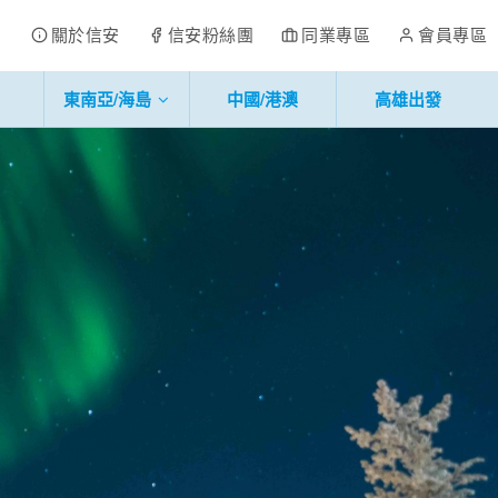
關於信安
信安粉絲團
同業專區
會員專區
東南亞/海島
中國/港澳
高雄出發